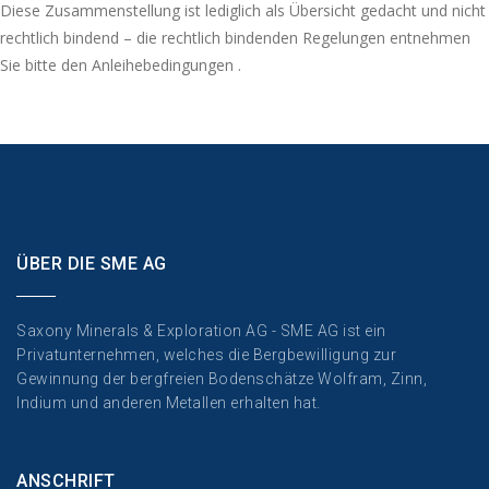
Diese Zusammenstellung ist lediglich als Übersicht gedacht und nicht
rechtlich bindend – die rechtlich bindenden Regelungen entnehmen
Sie bitte den Anleihebedingungen .
ÜBER DIE SME AG
Saxony Minerals & Exploration AG - SME AG ist ein
Privatunternehmen, welches die Bergbewilligung zur
Gewinnung der bergfreien Bodenschätze Wolfram, Zinn,
Indium und anderen Metallen erhalten hat.
ANSCHRIFT